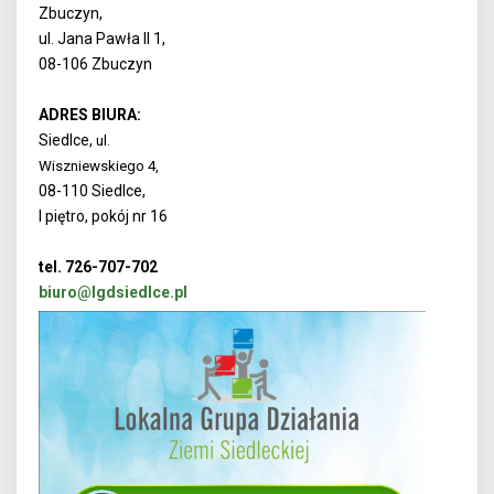
Zbuczyn,
ul. Jana Pawła II 1,
08-106 Zbuczyn
ADRES BIURA:
Siedlce,
ul.
Wiszniewskiego 4,
08-110 Siedlce,
I piętro, pokój nr 16
tel. 726-707-702
biuro@lgdsiedlce.pl