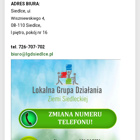
ADRES BIURA:
Siedlce,
ul.
Wiszniewskiego 4,
08-110 Siedlce,
I piętro, pokój nr 16
tel. 726-707-702
biuro@lgdsiedlce.pl