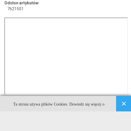
Odsłon artykułów:
7621501
Ta strona używa plików Cookies. Dowiedz się więcej o
celu ich używania i możliwości zmiany ustawień Cookies
Kuźnia Dostępnych Stron