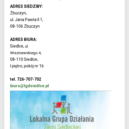
ADRES SIEDZIBY:
Zbuczyn,
ul. Jana Pawła II 1,
08-106 Zbuczyn
ADRES BIURA:
Siedlce,
ul.
Wiszniewskiego 4,
08-110 Siedlce,
I piętro, pokój nr 16
tel. 726-707-702
biuro@lgdsiedlce.pl