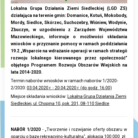
Lokalna Grupa Działania Ziemi Siedleckiej (LGD ZS)
działająca na terenie gmin: Domanice, Kotuń, Mokobody,
Mordy, Siedlce, Skórzec, Suchożebry, Wiśniew, Wodynie,
Zbuczyn, w uzgodnieniu z Zarządem Województwa
Mazowieckiego, informuje o możliwości składania
wniosków o przyznanie pomocy w ramach poddziałania
19.2 „Wsparcie na wdrażanie operacji w ramach strategii
rozwoju lokalnego kierowanego przez społeczność”
objętego Programem Rozwoju Obszarów Wiejskich na
lata 2014-2020.
Termin naborów wniosków w ramach naborów 1/2020-
2/2020:
03.04.2020 r. - 20.04.2020 r. (do godz. 16.00)
Miejsce składania wniosków:
Lokalna Grupa Działania Ziemi
Siedleckiej, ul. Chopina 10, pok. 201, 08-110 Siedlce
NABÓR 1/2020
- „
Tworzenie i rozwijanie oferty obszaru w
oparciu o bazę rekreacyjno-kulturalną
", alokacja 100 000 zł