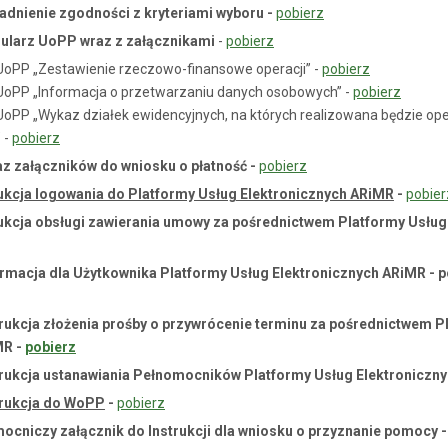
sadnienie zgodności z kryteriami wyboru
-
pobierz
mularz UoPP wraz z załącznikami
-
pobierz
 UoPP „Zestawienie rzeczowo-finansowe operacji” -
pobierz
 UoPP „Informacja o przetwarzaniu danych osobowych” -
pobierz
 UoPP „Wykaz działek ewidencyjnych, na których realizowana będzie op
 -
pobierz
az załączników do wniosku o płatność -
pobierz
rukcja logowania do Platformy Usług Elektronicznych ARiMR
-
pobier
trukcja obsługi zawierania umowy za pośrednictwem Platformy Usług
formacja dla Użytkownika Platformy Usług Elektronicznych ARiMR -
strukcja złożenia prośby o przywrócenie terminu za pośrednictwem 
MR -
pobierz
strukcja ustanawiania Pełnomocników Platformy Usług Elektroniczn
rukcja do WoPP
-
pobierz
ocniczy załącznik do Instrukcji dla wniosku o przyznanie pomocy -