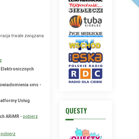
eracja trwale związana
z
 Elektronicznych
 powiadomienia sms -
Platformy Usług
QUESTY
ych ARiMR -
pobierz
pobierz