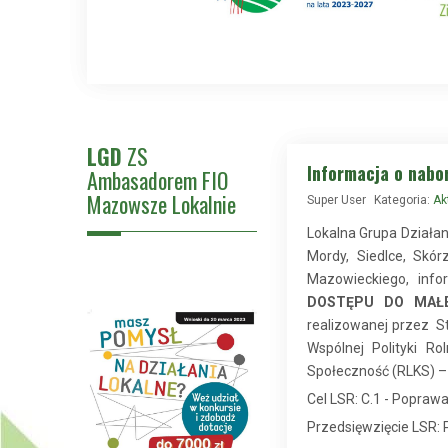
LGD
ZS
Informacja o nabo
Ambasadorem FIO
Mazowsze Lokalnie
Super User
Kategoria:
Ak
Lokalna Grupa Działan
Mordy, Siedlce, Skó
Mazowieckiego, inf
DOSTĘPU DO MAŁE
realizowanej przez St
Wspólnej Polityki R
Społeczność (RLKS) 
Cel LSR: C.1 - Pop
Przedsięwzięcie LSR: P