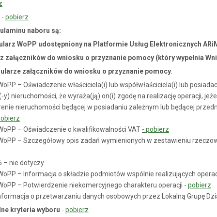
z
U
-
pobierz
ulaminu naboru są:
mularz WoPP udostępniony na Platformie Usług Elektronicznych ARi
kaz załączników do wniosku o przyznanie pomocy (który wypełnia W
rmularze załączników do wniosku o przyznanie pomocy
:
WoPP – Oświadczenie właściciela(i) lub współwłaściciela(i) lub posiadac
y) nieruchomości, że wyraża(ją) on(i) zgodę na realizację operacji, jeżel
renie nieruchomości będącej w posiadaniu zależnym lub będącej prze
obierz
 WoPP – Oświadczenie o kwalifikowalności VAT
-
pobierz
o WoPP – Szczegółowy opis zadań wymienionych w zestawieniu rzeczo
 6 – nie dotyczy
 WoPP – Informacja o składzie podmiotów wspólnie realizujących operac
 WoPP – Potwierdzenie niekomercyjnego charakteru operacji -
pobierz
Informacja o przetwarzaniu danych osobowych przez Lokalną Grupę Dzi
lne kryteria wyboru
-
pobierz