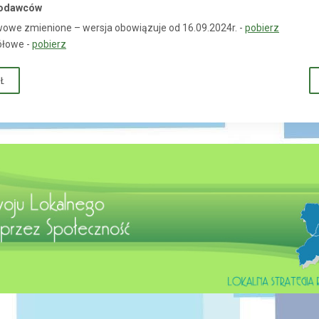
kodawców
owe zmienione – wersja obowiązuje od 16.09.2024r. -
pobierz
ółowe -
pobierz
Ł