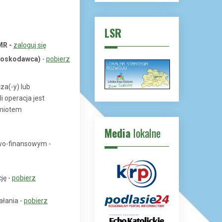
LSR
MR -
zaloguj się
nioskodawca)
-
pobierz
za(-y) lub
i operacja jest
dmiotem
Media
lokalne
wo-finansowym -
ję -
pobierz
ałania -
pobierz