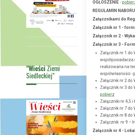
OGŁOSZENIE
-
pobier
REGULAMIN NABOR
Załącznikami do Reg
Załącznik nr 1 - for
Załącznik nr 2 - Wy
Załącznik nr 3 - Fo
Załącznik nr 1 do 
współposiadacza (-
"Wieści
Ziemi
realizowana na te
Siedleckiej"
współwłasności -
p
Załącznik nr 2 do
Załącznik nr 3 d
pobierz
Załączniki nr 4,5 i
Załącznik nr 7 do
Załącznik nr 8 do
Załącznik nr 9 – 
Załącznik nr 4
- Loka