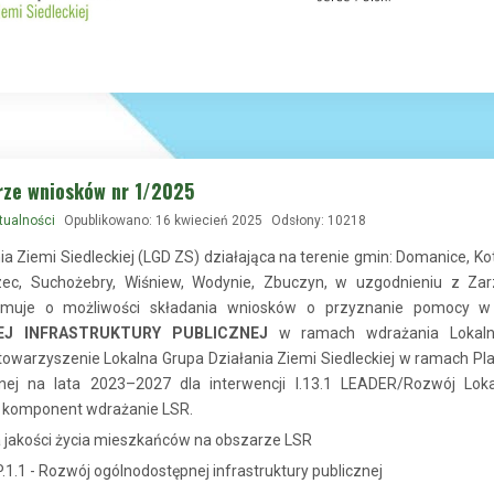
rze wniosków nr 1/2025
tualności
Opublikowano: 16 kwiecień 2025
Odsłony: 10218
ia Ziemi Siedleckiej (LGD ZS) działająca na terenie gmin: Domanice, K
rzec, Suchożebry, Wiśniew, Wodynie, Zbuczyn, w uzgodnieniu z 
ormuje o możliwości składania wniosków o przyznanie pomocy w
J INFRASTRUKTURY PUBLICZNEJ
w ramach wdrażania Lokalne
owarzyszenie Lokalna Grupa Działania Ziemi Siedleckiej w ramach Pl
olnej na lata 2023–2027 dla interwencji I.13.1 LEADER/Rozwój Lok
– komponent wdrażanie LSR.
rawa jakości życia mieszkańców na obszarze LSR
.1.1 - Rozwój ogólnodostępnej infrastruktury publicznej