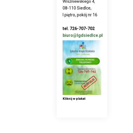
Wiszniewskiego 4,
08-110 Siedlce,
I piętro, pokój nr 16
tel. 726-707-702
biuro@lgdsiedlce.pl
Kliknij w plakat