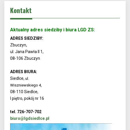
Kontakt
Aktualny adres siedziby i biura LGD ZS:
ADRES SIEDZIBY:
Zbuczyn,
ul. Jana Pawła II 1,
08-106 Zbuczyn
ADRES BIURA:
Siedlce,
ul.
Wiszniewskiego 4,
08-110 Siedlce,
I piętro, pokój nr 16
tel. 726-707-702
biuro@lgdsiedlce.pl