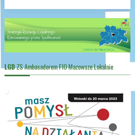
LGD
ZS Ambasadorem FIO Mazowsze Lokalnie