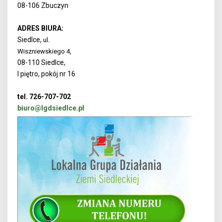
08-106 Zbuczyn
ADRES BIURA:
Siedlce,
ul.
Wiszniewskiego 4,
08-110 Siedlce,
I piętro, pokój nr 16
tel. 726-707-702
biuro@lgdsiedlce.pl